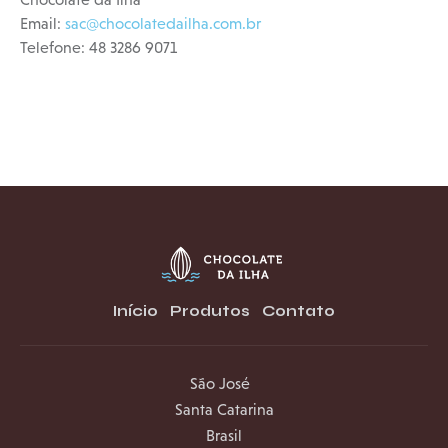
Email:
sac@chocolatedailha.com.br
Telefone: 48 3286 9071
Início
Produtos
Contato
São José
Santa Catarina
Brasil