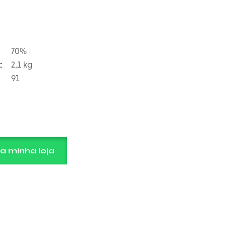
70%
2,1 kg
91
a minha loja