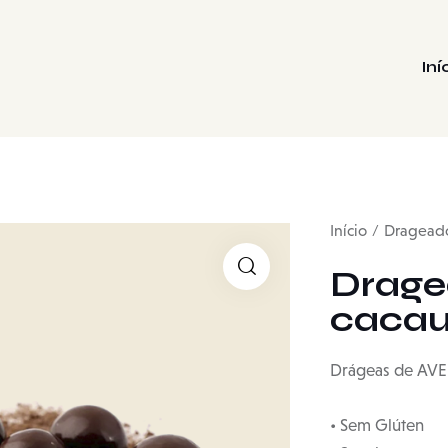
Iní
Início
Dragead
Drage
caca
Drágeas de AVE
• Sem Glúten